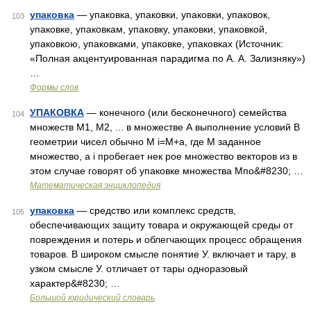
упаковка
— упаковка, упаковки, упаковки, упаковок,
103
упаковке, упаковкам, упаковку, упаковки, упаковкой,
упаковкою, упаковками, упаковке, упаковках (Источник:
«Полная акцентуированная парадигма по А. А. Зализняку»)
…
Формы слов
УПАКОВКА
— конечного (или бесконечного) семейства
104
множеств M1, M2, ... в множестве А выполнение условий В
геометрии чисел обычно М i=М+а, где М заданное
множество, а i пробегает нек рое множество векторов из в
этом случае говорят об упаковке множества Мпо&#8230; …
Математическая энциклопедия
упаковка
— средство или комплекс средств,
105
обеспечивающих защиту товара и окружающей среды от
повреждения и потерь и облегчающих процесс обращения
товаров. В широком смысле понятие У. включает и тару, в
узком смысле У. отличает от тары одноразовый
характер&#8230; …
Большой юридический словарь