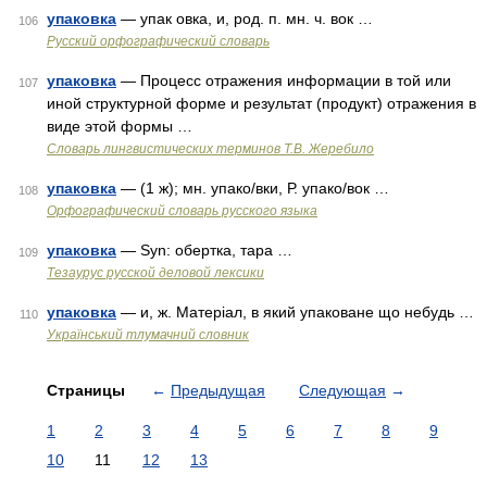
упаковка
— упак овка, и, род. п. мн. ч. вок …
106
Русский орфографический словарь
упаковка
— Процесс отражения информации в той или
107
иной структурной форме и результат (продукт) отражения в
виде этой формы …
Словарь лингвистических терминов Т.В. Жеребило
упаковка
— (1 ж); мн. упако/вки, Р. упако/вок …
108
Орфографический словарь русского языка
упаковка
— Syn: обертка, тара …
109
Тезаурус русской деловой лексики
упаковка
— и, ж. Матеріал, в який упаковане що небудь …
110
Український тлумачний словник
Страницы
←
Предыдущая
Следующая
→
1
2
3
4
5
6
7
8
9
10
11
12
13